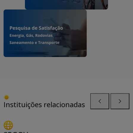
Instituições relacionadas
Anterior
Próxi