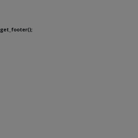
Executiva de
Transformação Digital
get_footer();