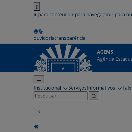
ir para conteúdo
ir para navegação
ir para b
ouvidoria
transparência
AGEMS
Agência Estadua
Institucional
Serviços
Informativos
Fal
Pesquisar
por: