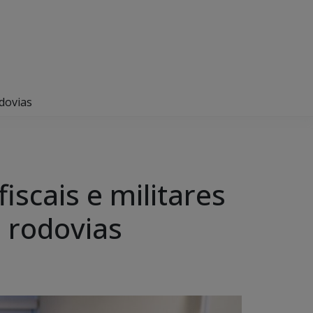
odovias
iscais e militares
 rodovias