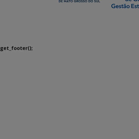
SETDIG | Secretaria-
Executiva de
Transformação Digital
get_footer();