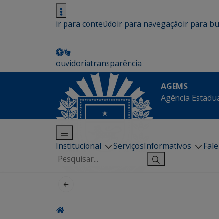
ir para conteúdo
ir para navegação
ir para b
ouvidoria
transparência
AGEMS
Agência Estadua
Institucional
Serviços
Informativos
Fal
Pesquisar
por: