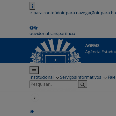
ir para conteúdo
ir para navegação
ir para b
ouvidoria
transparência
AGEMS
Agência Estadua
Institucional
Serviços
Informativos
Fal
Pesquisar
por: