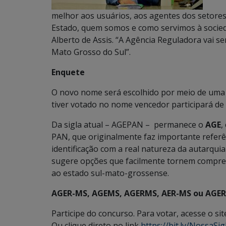
melhor aos usuários, aos agentes dos setores 
Estado, quem somos e como servimos à socieda
Alberto de Assis. “A Agência Reguladora vai se
Mato Grosso do Sul”.
Enquete
O novo nome será escolhido por meio de uma 
tiver votado no nome vencedor participará de
Da sigla atual – AGEPAN – permanece o
AGE
,
PAN, que originalmente faz importante referê
identificação com a real natureza da autarqui
sugere opções que facilmente tornem compree
ao estado sul-mato-grossense.
AGER-MS, AGEMS, AGERMS, AER-MS ou AGE
Participe do concurso. Para votar, acesse o si
Ou clique direto no link
https://bit.ly/NossaSig