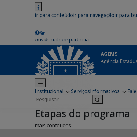
ir para conteúdo
ir para navegação
ir para b
ouvidoria
transparência
AGEMS
Agência Estadua
Institucional
Serviços
Informativos
Fal
Pesquisar
por:
Etapas do programa
mais conteudos