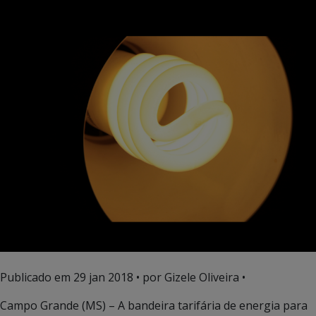
Publicado em
29 jan 2018
• por Gizele Oliveira •
Campo Grande (MS) – A bandeira tarifária de energia para