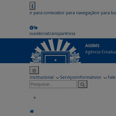
ir para conteúdo
ir para navegação
ir para b
ouvidoria
transparência
AGEMS
Agência Estadua
Institucional
Serviços
Informativos
Fal
Pesquisar
por: