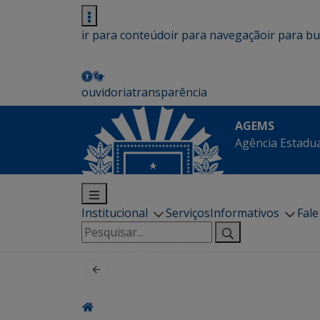
ir para conteúdo
ir para navegação
ir para b
ouvidoria
transparência
AGEMS
Agência Estadua
Institucional
Serviços
Informativos
Fal
Pesquisar
por: