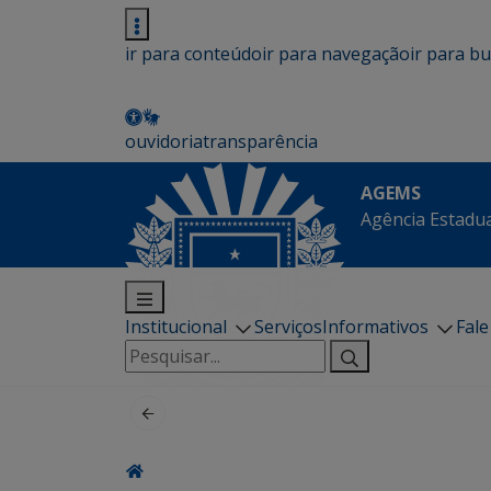
ir para conteúdo
ir para navegação
ir para b
ouvidoria
transparência
AGEMS
Agência Estadua
Institucional
Serviços
Informativos
Fal
Pesquisar
por: