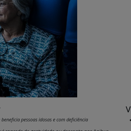
V
•
beneficia pessoas idosas e com deficiência