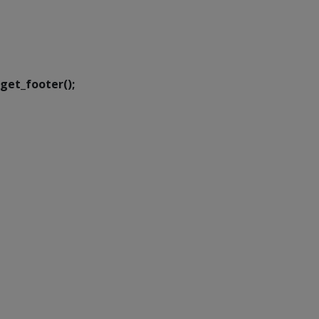
SETDIG | Secretaria-
Executiva de
Transformação Digital
get_footer();