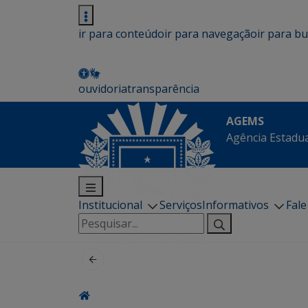
ir para conteúdo
ir para navegação
ir para b
ouvidoria
transparência
AGEMS
Agência Estadua
Institucional
Serviços
Informativos
Fal
Pesquisar
por: