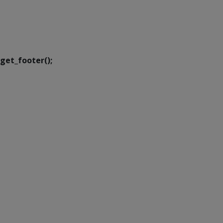
SETDIG | Secretaria-
Executiva de
Transformação Digital
get_footer();