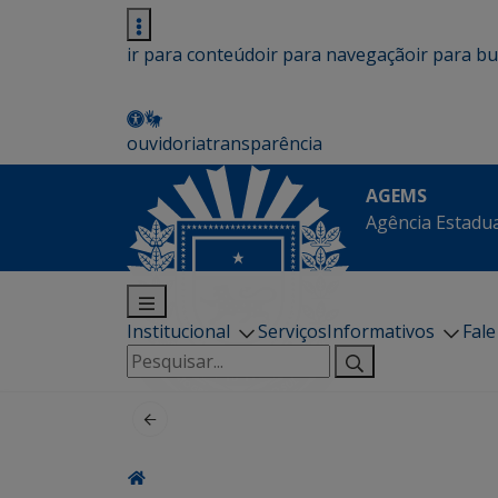
ir para conteúdo
ir para navegação
ir para b
ouvidoria
transparência
AGEMS
Agência Estadua
Institucional
Serviços
Informativos
Fal
Pesquisar
por: