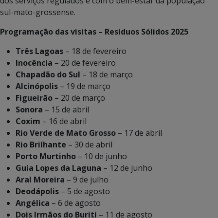
dos serviços regulados e com o bem-estar da população
sul-mato-grossense.
Programação das visitas – Resíduos Sólidos 2025
Três Lagoas
– 18 de fevereiro
Inocência
– 20 de fevereiro
Chapadão do Sul
– 18 de março
Alcinópolis
– 19 de março
Figueirão
– 20 de março
Sonora
– 15 de abril
Coxim
– 16 de abril
Rio Verde de Mato Grosso
– 17 de abril
Rio Brilhante
– 30 de abril
Porto Murtinho
– 10 de junho
Guia Lopes da Laguna
– 12 de junho
Aral Moreira
– 9 de julho
Deodápolis
– 5 de agosto
Angélica
– 6 de agosto
Dois Irmãos do Buriti
– 11 de agosto