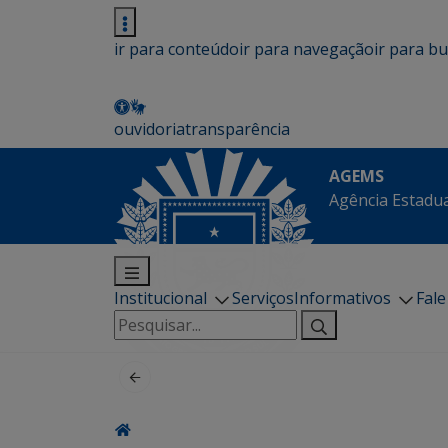
ir para conteúdo
ir para navegação
ir para b
ouvidoria
transparência
AGEMS
Agência Estadua
Institucional
Serviços
Informativos
Fal
Pesquisar
por: