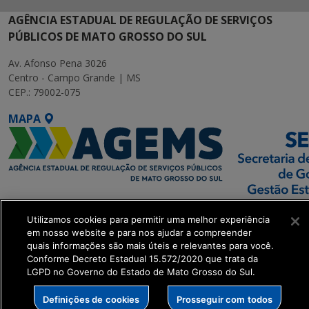
AGÊNCIA ESTADUAL DE REGULAÇÃO DE SERVIÇOS
PÚBLICOS DE MATO GROSSO DO SUL
Av. Afonso Pena 3026
Centro - Campo Grande | MS
CEP.: 79002-075
MAPA
SETDIG | Secretaria-
Utilizamos cookies para permitir uma melhor experiência
Executiva de
em nosso website e para nos ajudar a compreender
Transformação Digital
quais informações são mais úteis e relevantes para você.
Conforme Decreto Estadual 15.572/2020 que trata da
LGPD no Governo do Estado de Mato Grosso do Sul.
get_footer();
Definições de cookies
Prosseguir com todos