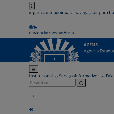
ir para conteúdo
ir para navegação
ir para b
ouvidoria
transparência
AGEMS
Agência Estadua
Institucional
Serviços
Informativos
Fal
Pesquisar
por: