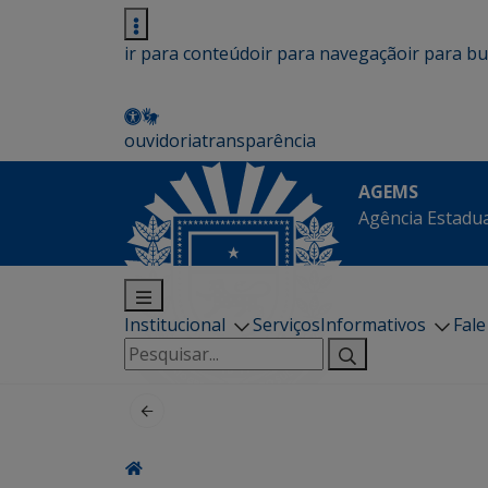
ir para conteúdo
ir para navegação
ir para b
ouvidoria
transparência
AGEMS
Agência Estadua
Institucional
Serviços
Informativos
Fal
Pesquisar
por: