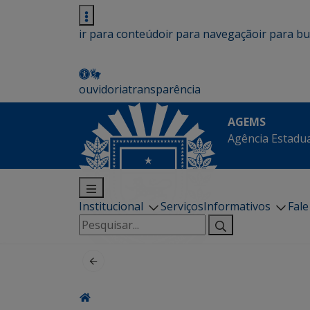
ir para conteúdo
ir para navegação
ir para b
ouvidoria
transparência
AGEMS
Agência Estadua
Institucional
Serviços
Informativos
Fal
Pesquisar
por: