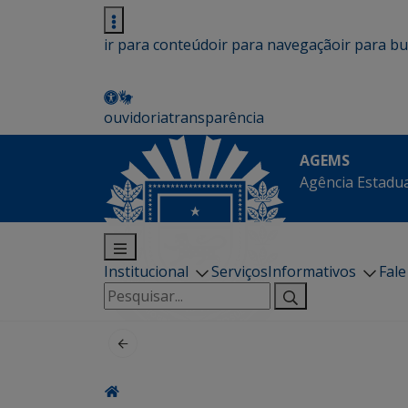
ir para conteúdo
ir para navegação
ir para b
ouvidoria
transparência
AGEMS
Agência Estadua
Institucional
Serviços
Informativos
Fal
Pesquisar
por: