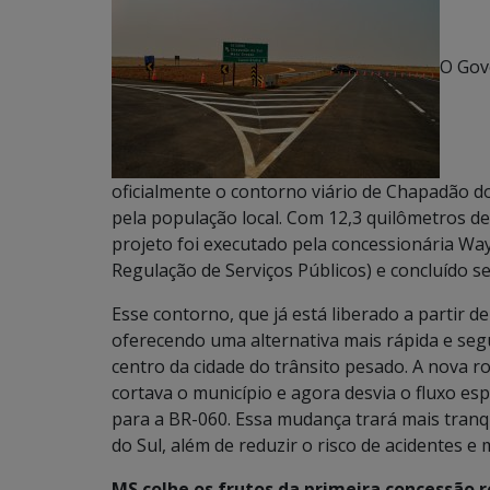
O Gov
oficialmente o contorno viário de Chapadão 
pela população local. Com 12,3 quilômetros d
projeto foi executado pela concessionária Way
Regulação de Serviços Públicos) e concluído s
Esse contorno, que já está liberado a partir d
oferecendo uma alternativa mais rápida e seg
centro da cidade do trânsito pesado. A nova 
cortava o município e agora desvia o fluxo es
para a BR-060. Essa mudança trará mais tran
do Sul, além de reduzir o risco de acidentes e 
MS colhe os frutos da primeira concessão r