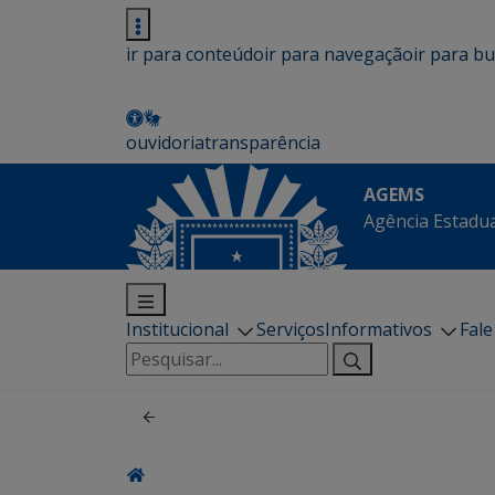
ir para conteúdo
ir para navegação
ir para b
ouvidoria
transparência
AGEMS
Agência Estadua
Institucional
Serviços
Informativos
Fal
Pesquisar
por: