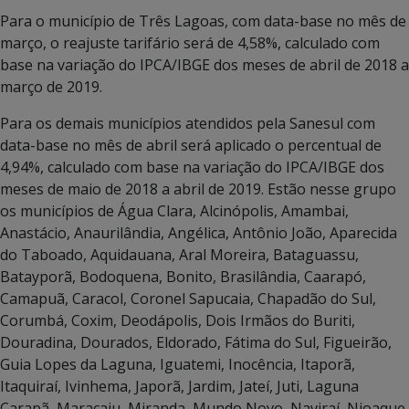
Para o município de Três Lagoas, com data-base no mês de
março, o reajuste tarifário será de 4,58%, calculado com
base na variação do IPCA/IBGE dos meses de abril de 2018 a
março de 2019.
Para os demais municípios atendidos pela Sanesul com
data-base no mês de abril será aplicado o percentual de
4,94%, calculado com base na variação do IPCA/IBGE dos
meses de maio de 2018 a abril de 2019. Estão nesse grupo
os municípios de Água Clara, Alcinópolis, Amambai,
Anastácio, Anaurilândia, Angélica, Antônio João, Aparecida
do Taboado, Aquidauana, Aral Moreira, Bataguassu,
Batayporã, Bodoquena, Bonito, Brasilândia, Caarapó,
Camapuã, Caracol, Coronel Sapucaia, Chapadão do Sul,
Corumbá, Coxim, Deodápolis, Dois Irmãos do Buriti,
Douradina, Dourados, Eldorado, Fátima do Sul, Figueirão,
Guia Lopes da Laguna, Iguatemi, Inocência, Itaporã,
Itaquiraí, Ivinhema, Japorã, Jardim, Jateí, Juti, Laguna
Carapã, Maracaju, Miranda, Mundo Novo, Naviraí, Nioaque,