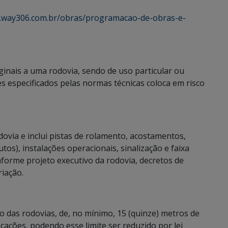
.way306.com.br/obras/programacao-de-obras-e-
ginais a uma rodovia, sendo de uso particular ou
es especificados pelas normas técnicas coloca em risco
dovia e inclui pistas de rolamento, acostamentos,
utos), instalações operacionais, sinalização e faixa
nforme projeto executivo da rodovia, decretos de
riação.
co das rodovias, de, no mínimo, 15 (quinze) metros de
cações, podendo esse limite ser reduzido por lei