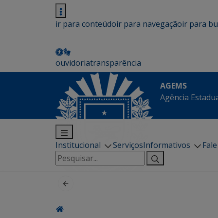
ir para conteúdo
ir para navegação
ir para b
ouvidoria
transparência
AGEMS
Agência Estadua
Institucional
Serviços
Informativos
Fal
Pesquisar
por: