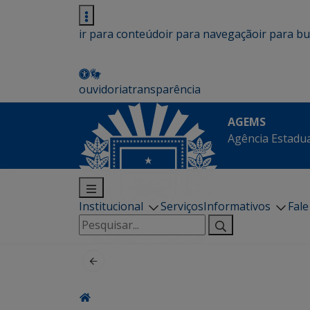
ir para conteúdo
ir para navegação
ir para b
ouvidoria
transparência
AGEMS
Agência Estadua
Institucional
Serviços
Informativos
Fal
Pesquisar
por: