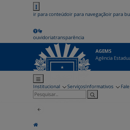
ir para conteúdo
ir para navegação
ir para b
ouvidoria
transparência
AGEMS
Agência Estadua
Institucional
Serviços
Informativos
Fal
Pesquisar
por: