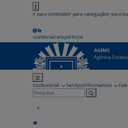
ir para conteúdo
ir para navegação
ir para b
ouvidoria
transparência
AGEMS
Agência Estadua
Institucional
Serviços
Informativos
Fal
Pesquisar
por: