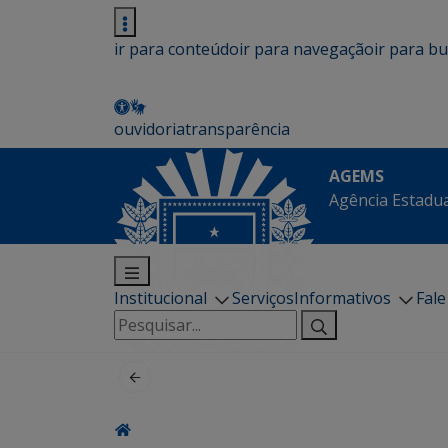
ir para conteúdo
ir para navegação
ir para b
ouvidoria
transparência
AGEMS
Agência Estadua
Institucional
Serviços
Informativos
Fal
Pesquisar
por: