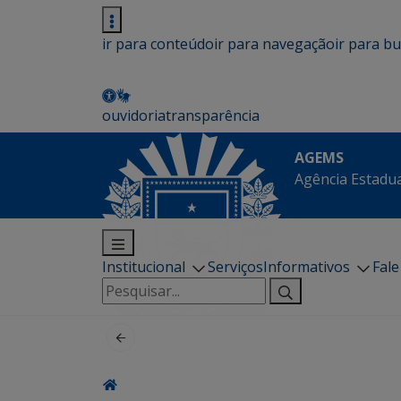
ir para conteúdo
ir para navegação
ir para b
ouvidoria
transparência
AGEMS
Agência Estadua
Institucional
Serviços
Informativos
Fal
Pesquisar
por: