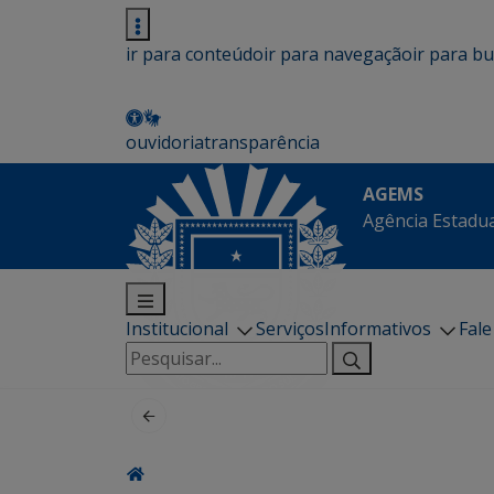
ir para conteúdo
ir para navegação
ir para b
ouvidoria
transparência
AGEMS
Agência Estadua
Institucional
Serviços
Informativos
Fal
Pesquisar
por: