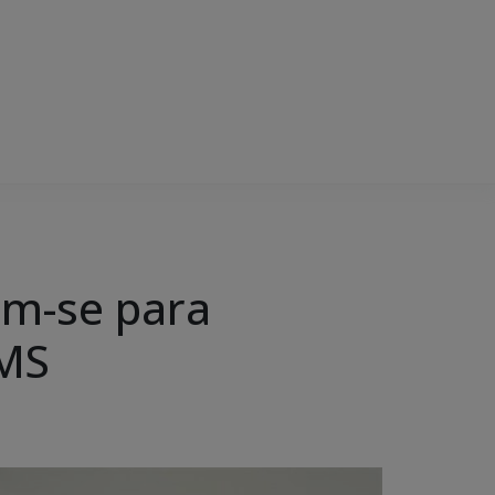
em-se para
 MS